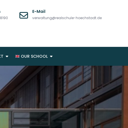
n
E-Mail
08190
verwaltung@realschule-hoechstadt.de
KT
OUR SCHOOL