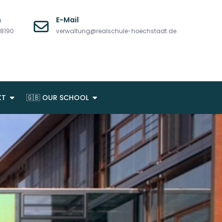
n
E-Mail
08190
verwaltung@realschule-hoechstadt.de
KT
🇬🇧 OUR SCHOOL