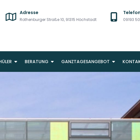
Adresse
Telefo
Rothenburger Straße 10, 91315 Höchstadt
09193 5
HÖCHSTADT
STAATLICHE REALSCHULE
HÜLER
BERATUNG
GANZTAGESANGEBOT
KONTA