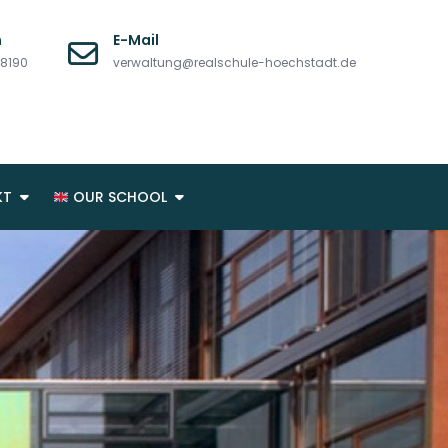
n
E-Mail
08190
verwaltung@realschule-hoechstadt.de
KT
OUR SCHOOL