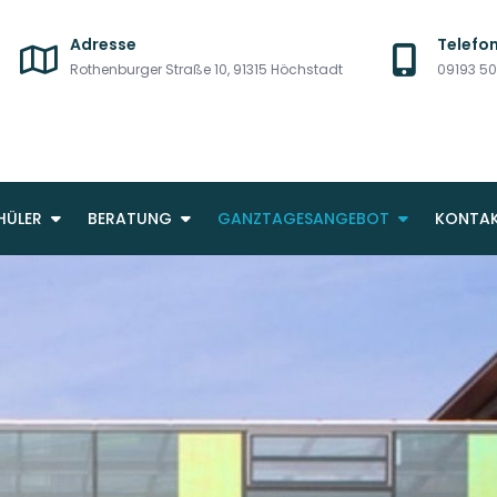
Adresse
Telefo
Rothenburger Straße 10, 91315 Höchstadt
09193 5
HÖCHSTADT
STAATLICHE REALSCHULE
HÜLER
BERATUNG
GANZTAGESANGEBOT
KONTA